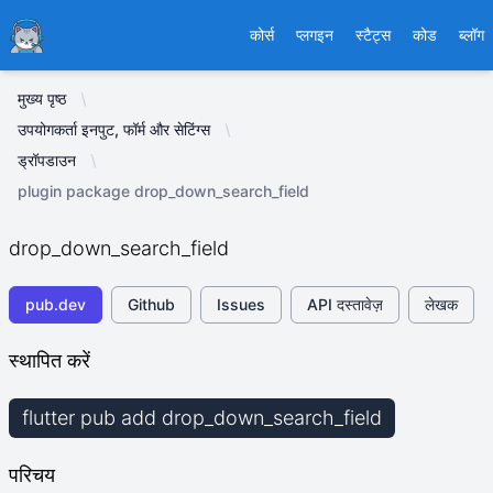
Ducafecat
कोर्स
प्लगइन
स्टैट्स
कोड
ब्लॉग
मुख्य पृष्ठ
उपयोगकर्ता इनपुट, फॉर्म और सेटिंग्स
ड्रॉपडाउन
plugin package drop_down_search_field
drop_down_search_field
pub.dev
Github
Issues
API दस्तावेज़
लेखक
स्थापित करें
flutter pub add drop_down_search_field
परिचय