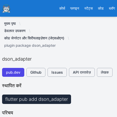
Ducafecat
कोर्स
प्लगइन
स्टैट्स
कोड
ब्लॉग
मुख्य पृष्ठ
डेवलपर उपकरण
कोड जेनरेटर और सिरीयलाइज़ेशन (जेएसओएन)
plugin package dson_adapter
dson_adapter
pub.dev
Github
Issues
API दस्तावेज़
लेखक
स्थापित करें
flutter pub add dson_adapter
परिचय