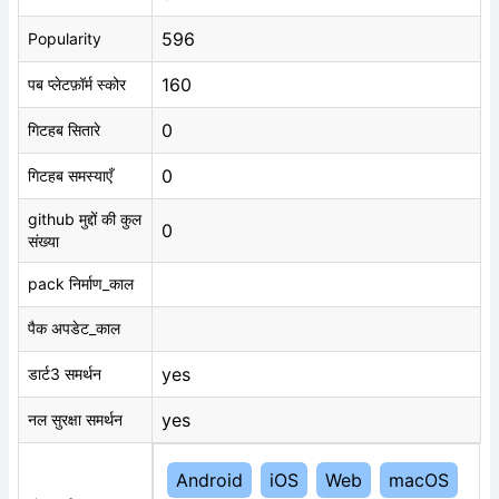
596
Popularity
160
पब प्लेटफ़ॉर्म स्कोर
0
गिटहब सितारे
0
गिटहब समस्याएँ
github मुद्दों की कुल
0
संख्या
pack निर्माण_काल
पैक अपडेट_काल
yes
डार्ट3 समर्थन
yes
नल सुरक्षा समर्थन
Android
iOS
Web
macOS