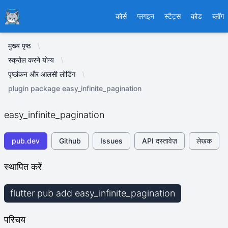
Ducafecat
कोर्स
प्लगइन
स्टैट्स
कोड
ब्लॉग
मुख्य पृष्ठ
स्क्रोल करने योग्य
पृष्ठांकन और आलसी लोडिंग
plugin package easy_infinite_pagination
easy_infinite_pagination
pub.dev
Github
Issues
API दस्तावेज़
लेखक
स्थापित करें
flutter pub add easy_infinite_pagination
परिचय