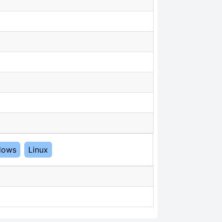
dows
Linux