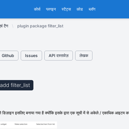
कोर्स
प्लगइन
स्टैट्स
कोड
ब्लॉग
वं टैग
plugin package filter_list
Github
Issues
API दस्तावेज़
लेखक
add filter_list
को डिज़ाइन इसलिए बनाया गया है क्योंकि इसके द्वारा एक सूची में से अकेले / एकाधिक आइट