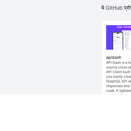
ये GitHub प्रोज
apidash
API Dash is a 
source cross-p
API Client buil
you easily cre
GraphQL API re
responses and 
code. A lightwe
postman/insom