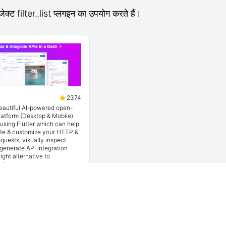
ेक्ट filter_list प्लगइन का उपयोग करते हैं।
2374
beautiful AI-powered open-
latform (Desktop & Mobile)
t using Flutter which can help
ate & customize your HTTP &
quests, visually inspect
generate API integration
ight alternative to
nia.