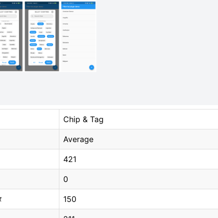
Chip & Tag
Average
421
0
150
र