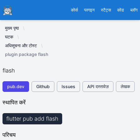
Ducafecat
कोर्स
प्लगइन
स्टैट्स
कोड
ब्लॉग
मुख्य पृष्ठ
घटक
अधिसूचना और टोस्ट
plugin package flash
flash
pub.dev
Github
Issues
API दस्तावेज़
लेखक
स्थापित करें
flutter pub add flash
परिचय