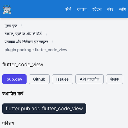
Ducafecat
कोर्स
प्लगइन
स्टैट्स
कोड
ब्लॉग
मुख्य पृष्ठ
टेक्स्ट, प्रतीक और कीबोर्ड
संपादक और सिंटैक्स हाइलाइटर
plugin package flutter_code_view
flutter_code_view
pub.dev
Github
Issues
API दस्तावेज़
लेखक
स्थापित करें
flutter pub add flutter_code_view
परिचय