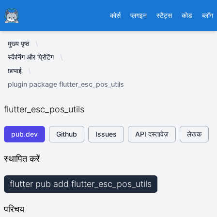
Ducafecat
कोर्स
प्लगइन
स्टैट्स
कोड
ब्लॉग
मुख्य पृष्ठ
स्कैनिंग और प्रिंटिंग
छापाई
plugin package flutter_esc_pos_utils
flutter_esc_pos_utils
pub.dev
Github
Issues
API दस्तावेज़
लेखक
स्थापित करें
flutter pub add flutter_esc_pos_utils
परिचय