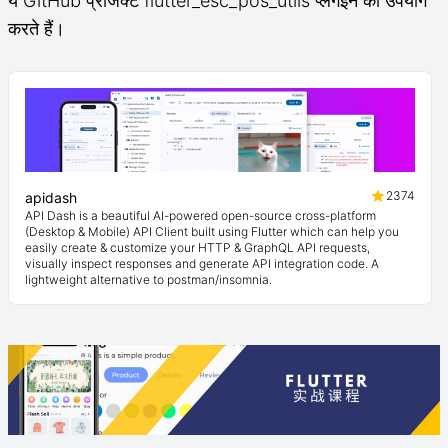
ये GitHub प्रोजेक्ट flutter_esc_pos_utils प्लगइन का उपयोग
करते हैं।
2374
apidash
API Dash is a beautiful AI-powered open-source cross-platform
(Desktop & Mobile) API Client built using Flutter which can help you
easily create & customize your HTTP & GraphQL API requests,
visually inspect responses and generate API integration code. A
lightweight alternative to postman/insomnia.