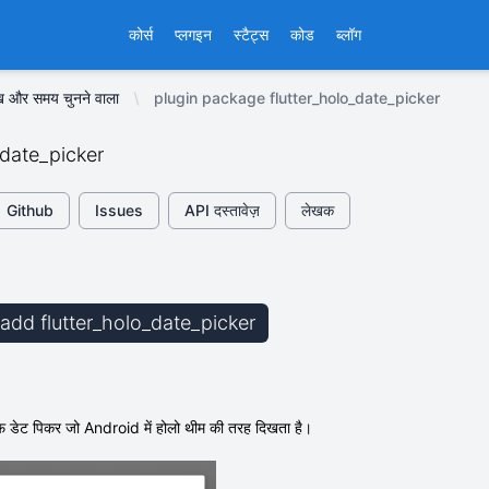
कोर्स
प्लगइन
स्टैट्स
कोड
ब्लॉग
ख और समय चुनने वाला
plugin package flutter_holo_date_picker
_date_picker
Github
Issues
API दस्तावेज़
लेखक
 add flutter_holo_date_picker
़ डेट पिकर जो Android में होलो थीम की तरह दिखता है।