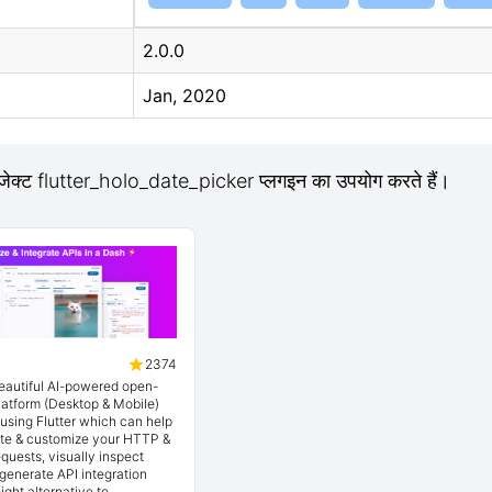
2.0.0
Jan, 2020
ोजेक्ट flutter_holo_date_picker प्लगइन का उपयोग करते हैं।
2374
beautiful AI-powered open-
latform (Desktop & Mobile)
t using Flutter which can help
ate & customize your HTTP &
quests, visually inspect
generate API integration
ight alternative to