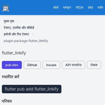
Ducafecat
कोर्स
प्लगइन
स्टैट्स
कोड
ब्लॉग
मुख्य पृष्ठ
टेक्स्ट, प्रतीक और कीबोर्ड
इमोजी और रिच टेक्स्ट
plugin package flutter_linkify
flutter_linkify
pub.dev
Github
Issues
API दस्तावेज़
लेखक
स्थापित करें
flutter pub add flutter_linkify
परिचय