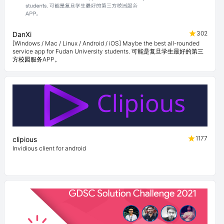
302
DanXi
[Windows / Mac / Linux / Android / iOS] Maybe the best all-rounded
service app for Fudan University students. 可能是复旦学生最好的第三
方校园服务APP。
1177
clipious
Invidious client for android