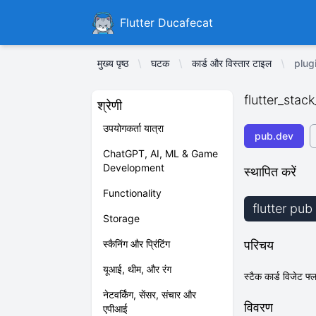
Ducafecat
Flutter Ducafecat
मुख्य पृष्ठ
घटक
कार्ड और विस्तार टाइल
plug
flutter_stac
श्रेणी
उपयोगकर्ता यात्रा
pub.dev
ChatGPT, AI, ML & Game
Development
स्थापित करें
Functionality
flutter pub
Storage
स्कैनिंग और प्रिंटिंग
परिचय
यूआई, थीम, और रंग
स्टैक कार्ड विजेट फ
नेटवर्किंग, सेंसर, संचार और
विवरण
एपीआई