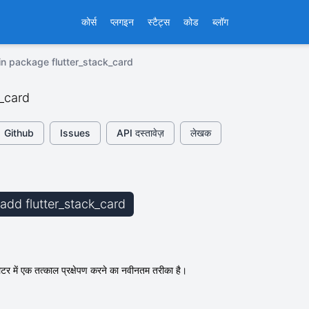
कोर्स
प्लगइन
स्टैट्स
कोड
ब्लॉग
in package flutter_stack_card
k_card
Github
Issues
API दस्तावेज़
लेखक
 add flutter_stack_card
्लटर में एक तत्काल प्रक्षेपण करने का नवीनतम तरीका है।