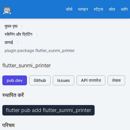
Ducafecat
कोर्स
प्लगइन
स्टैट्स
कोड
ब्लॉग
मुख्य पृष्ठ
स्कैनिंग और प्रिंटिंग
छापाई
plugin package flutter_sunmi_printer
flutter_sunmi_printer
pub.dev
Github
Issues
API दस्तावेज़
लेखक
स्थापित करें
flutter pub add flutter_sunmi_printer
परिचय