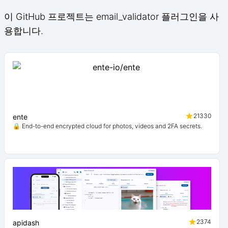
이 GitHub 프로젝트는 email_validator 플러그인을 사
용합니다.
21330
ente
🔒 End-to-end encrypted cloud for photos, videos and 2FA secrets.
2374
apidash