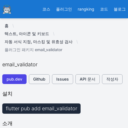
Ducafecat
코스
플러그인
rangking
코드
블로그
홈
텍스트, 아이콘 및 키보드
자동 서식 지정, 마스킹 및 유효성 검사
플러그인 패키지 email_validator
email_validator
pub.dev
Github
Issues
API 문서
작성자
설치
flutter pub add email_validator
소개