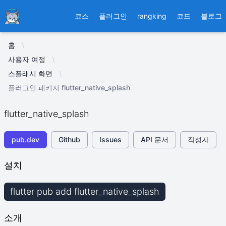
Ducafecat
코스
플러그인
rangking
코드
블로그
홈
사용자 여정
스플래시 화면
플러그인 패키지 flutter_native_splash
flutter_native_splash
pub.dev
Github
Issues
API 문서
작성자
설치
flutter pub add flutter_native_splash
소개