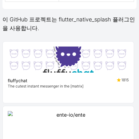
이 GitHub 프로젝트는 flutter_native_splash 플러그인
을 사용합니다.
1815
fluffychat
The cutest instant messenger in the [matrix]