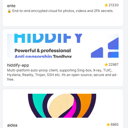
21330
ente
🔒 End-to-end encrypted cloud for photos, videos and 2FA secrets.
22967
hiddify-app
Multi-platform auto-proxy client, supporting Sing-box, X-ray, TUIC,
Hysteria, Reality, Trojan, SSH etc. It’s an open-source, secure and ad-
free.
6865
aidea