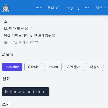
Ducafecat
코스
플러그인
rangking
코드
블로그
홈
UI, 테마 및 색상
위젯 라이브러리 및 UI 프레임워크
플러그인 패키지 xterm
xterm
pub.dev
Github
Issues
API 문서
작성자
설치
flutter pub add xterm
소개