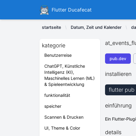
Ducafecat
Flutter Ducafecat
startseite
Datum, Zeit und Kalender
da
at_events_fl
kategorie
Benutzerreise
pub.dev
ChatGPT, Künstliche
Intelligenz (KI),
installieren
Maschinelles Lernen (ML)
& Spieleentwicklung
flutter pub
funktionalität
einführung
speicher
Scannen & Drucken
Ein Flutter-Plu
UI, Theme & Color
details