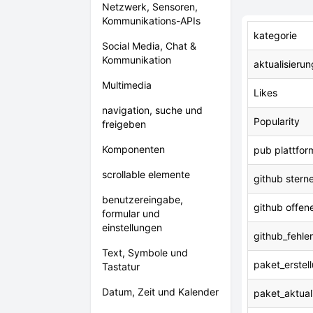
Netzwerk, Sensoren,
Kommunikations-APIs
kategorie
Social Media, Chat &
Kommunikation
aktualisierun
Multimedia
Likes
navigation, suche und
Popularity
freigeben
Komponenten
pub plattfor
scrollable elemente
github stern
benutzereingabe,
github offen
formular und
einstellungen
github_fehl
Text, Symbole und
paket_erstel
Tastatur
Datum, Zeit und Kalender
paket_aktual