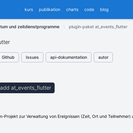
kurs
publikation
charts
code
blog
tum und zeitdienstprogramme
plugin-paket at_events_flutter
utter
Github
Issues
api-dokumentation
autor
 add at_events_flutter
gin-Projekt zur Verwaltung von Ereignissen (Zeit, Ort und Teilnehmer