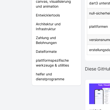
canvas, visualisierung
dart3 unters
und animation
null-sicherhe
Entwicklertools
Architektur und
plattformen
Infrastruktur
Zahlung und
versionsnum
Belohnungen
erstellungsd
Dateiformate
plattformspezifische
werkzeuge & utilities
Diese GitHub
helfer und
dienstprogramme