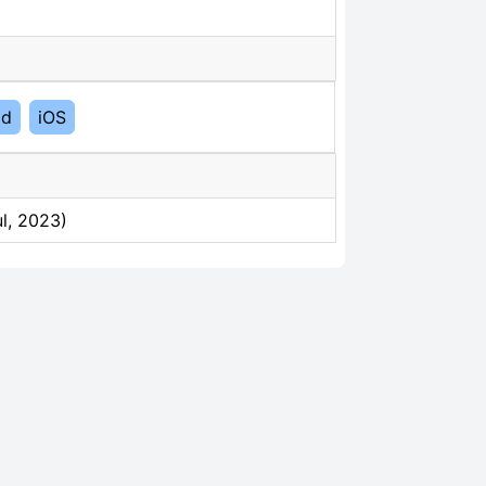
id
iOS
ul, 2023)