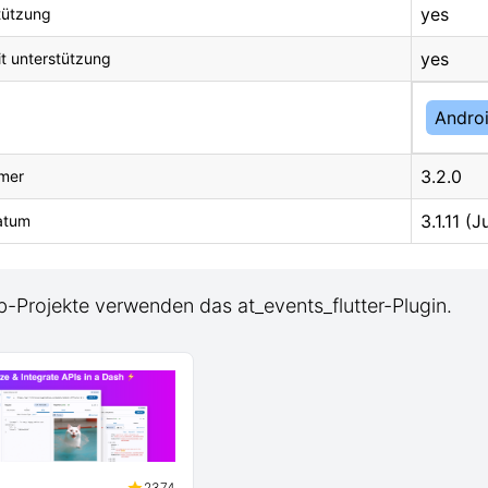
yes
tützung
yes
it unterstützung
Andro
3.2.0
mer
3.1.11 (J
atum
-Projekte verwenden das at_events_flutter-Plugin.
2374