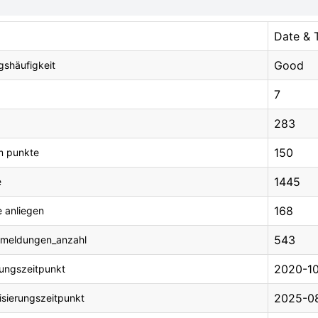
Date & T
Good
gshäufigkeit
7
283
150
m punkte
1445
e
168
e anliegen
543
ermeldungen_anzahl
2020-10
lungszeitpunkt
2025-08
isierungszeitpunkt