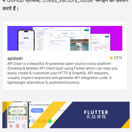
ये GitHub प्रोजेक्ट chess_vectors_flutter प्लगइन का उपयोग
करते हैं।
2374
apidash
API Dash is a beautiful AI-powered open-source cross-platform
(Desktop & Mobile) API Client built using Flutter which can help you
easily create & customize your HTTP & GraphQL API requests,
visually inspect responses and generate API integration code. A
lightweight alternative to postman/insomnia.