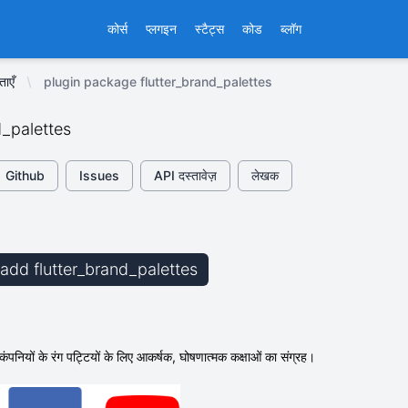
कोर्स
प्लगइन
स्टैट्स
कोड
ब्लॉग
ाएँ
plugin package flutter_brand_palettes
d_palettes
Github
Issues
API दस्तावेज़
लेखक
 add flutter_brand_palettes
कंपनियों के रंग पट्टियों के लिए आकर्षक, घोषणात्मक कक्षाओं का संग्रह।