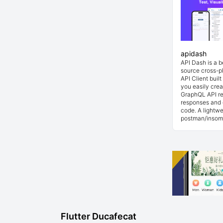
apidash
API Dash is a 
source cross-p
API Client buil
you easily cre
GraphQL API re
responses and 
code. A lightwe
postman/insom
Flutter Ducafecat