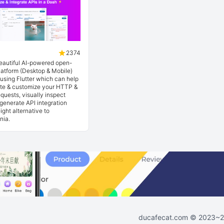
2374
beautiful AI-powered open-
latform (Desktop & Mobile)
t using Flutter which can help
ate & customize your HTTP &
quests, visually inspect
generate API integration
ight alternative to
nia.
ducafecat.com
© 2023~202