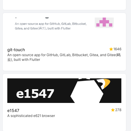
1646
git-touch
An open-source app for GitHub, GitLab, Bitbucket, Gitea, and Gitee(码
云), built with Flutter
278
e1547
A sophisticated e621 browser