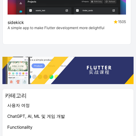
1505
sidekick
A simple app to make Flutter development more delightful
카테고리
사용자 여정
ChatGPT, AI, ML 및 게임 개발
Functionality