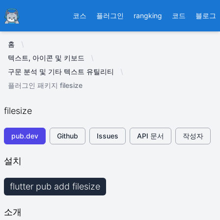
Ducafecat
코스
플러그인
rangking
코드
블로그
홈
텍스트, 아이콘 및 키보드
구문 분석 및 기타 텍스트 유틸리티
플러그인 패키지 filesize
filesize
pub.dev
Github
Issues
API 문서
작성자
설치
flutter pub add filesize
소개