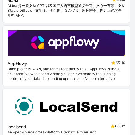
aidea
AIdea 是一款支持 GPT 以及国产大语言模型通义千问、文心一言等，支持
Stable Diffusion 文生图、图生图、 SDXL1.0、超分辨率、图片上色的全
能型 APP。
65116
AppFlowy
Bring projects, wikis, and teams together with AI. AppFlowy is the AI
collaborative workspace where you achieve more without losing
control of your data. The leading open source Notion alternative.
66612
localsend
An open-source cross-platform alternative to AirDrop