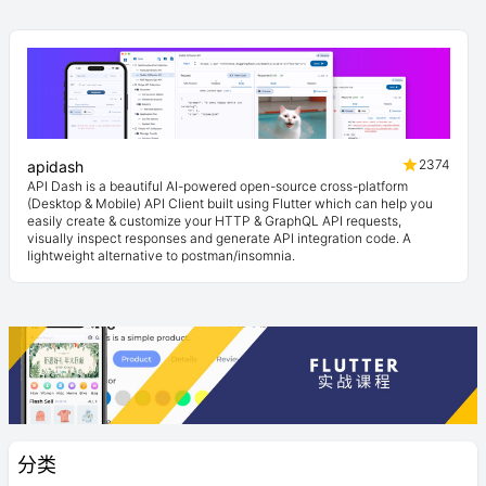
2374
apidash
API Dash is a beautiful AI-powered open-source cross-platform
(Desktop & Mobile) API Client built using Flutter which can help you
easily create & customize your HTTP & GraphQL API requests,
visually inspect responses and generate API integration code. A
lightweight alternative to postman/insomnia.
分类