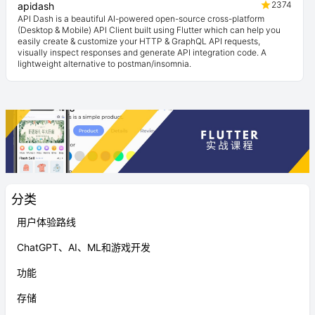
2374
apidash
API Dash is a beautiful AI-powered open-source cross-platform
(Desktop & Mobile) API Client built using Flutter which can help you
easily create & customize your HTTP & GraphQL API requests,
visually inspect responses and generate API integration code. A
lightweight alternative to postman/insomnia.
分类
用户体验路线
ChatGPT、AI、ML和游戏开发
功能
存储