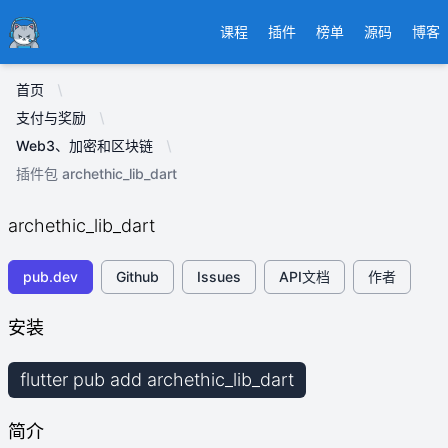
Ducafecat
课程
插件
榜单
源码
博客
首页
支付与奖励
Web3、加密和区块链
插件包 archethic_lib_dart
archethic_lib_dart
pub.dev
Github
Issues
API文档
作者
安装
flutter pub add archethic_lib_dart
简介