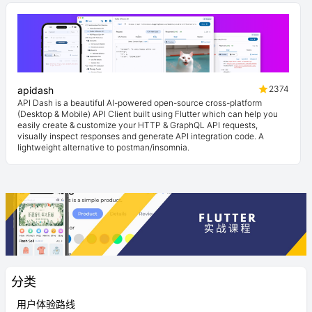
2374
apidash
API Dash is a beautiful AI-powered open-source cross-platform
(Desktop & Mobile) API Client built using Flutter which can help you
easily create & customize your HTTP & GraphQL API requests,
visually inspect responses and generate API integration code. A
lightweight alternative to postman/insomnia.
分类
用户体验路线