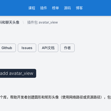
课程
插件
榜单
源码
博客
资料和聊天头像
插件包 avatar_view
Github
Issues
API文档
作者
b add avatar_view
ew是一个库，帮助开发者创建圆形和矩形头像（使用网络路径或资源路径），