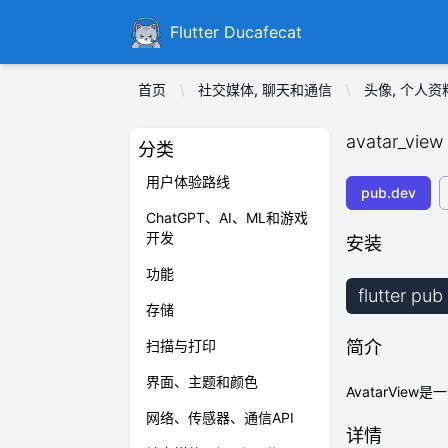
Ducafecat
Flutter Ducafecat
首页
社交媒体, 聊天和通信
头像, 个人
avatar_view
分类
用户体验路线
pub.dev
ChatGPT、AI、ML和游戏
开发
安装
功能
flutter pu
存储
扫描与打印
简介
界面、主题和颜色
AvatarVi
网络、传感器、通信API
详情