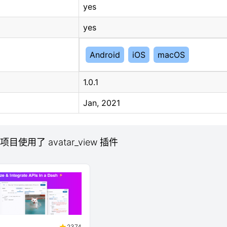
yes
yes
Android
iOS
macOS
1.0.1
Jan, 2021
 项目使用了 avatar_view 插件
2374