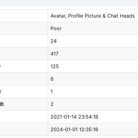
Avatar, Profile Picture & Chat Heads
Poor
24
417
125
分
6
1
数
2
总数
2021-01-14 23:54:18
2024-01-01 12:35:16