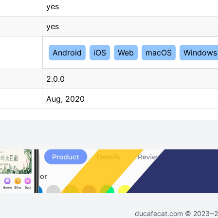
yes
yes
Android
iOS
Web
macOS
Windows
2.0.0
Aug, 2020
ducafecat.com
© 2023~202