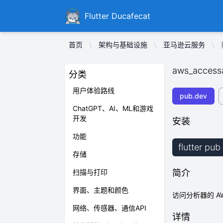
Ducafecat
Flutter Ducafecat
首页
架构与基础设施
亚马逊云服务
aws_accessa
分类
用户体验路线
pub.dev
ChatGPT、AI、ML和游戏
开发
安装
功能
flutter pu
存储
扫描与打印
简介
界面、主题和颜色
访问分析器的 AW
网络、传感器、通信API
详情