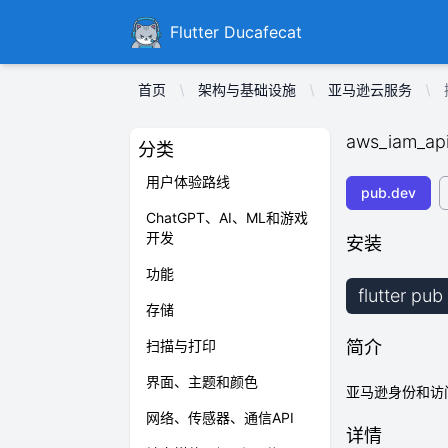
Ducafecat
Flutter Ducafecat
首页
架构与基础设施
亚马逊云服务
aws_iam_ap
分类
用户体验路线
pub.dev
ChatGPT、AI、ML和游戏
开发
安装
功能
flutter pu
存储
扫描与打印
简介
界面、主题和颜色
亚马逊身份和访问
网络、传感器、通信API
详情