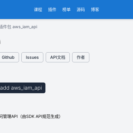
课程
插件
榜单
源码
博客
插件包 aws_iam_api
i
Github
Issues
API文档
作者
b add aws_iam_api
管理API（由SDK API规范生成）