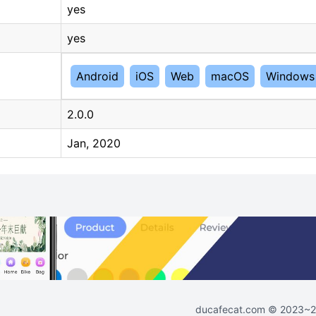
yes
yes
Android
iOS
Web
macOS
Windows
2.0.0
Jan, 2020
ducafecat.com
© 2023~202