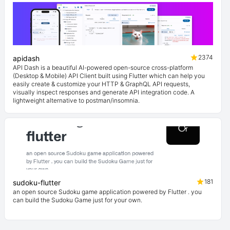
2374
apidash
API Dash is a beautiful AI-powered open-source cross-platform
(Desktop & Mobile) API Client built using Flutter which can help you
easily create & customize your HTTP & GraphQL API requests,
visually inspect responses and generate API integration code. A
lightweight alternative to postman/insomnia.
181
sudoku-flutter
an open source Sudoku game application powered by Flutter . you
can build the Sudoku Game just for your own.