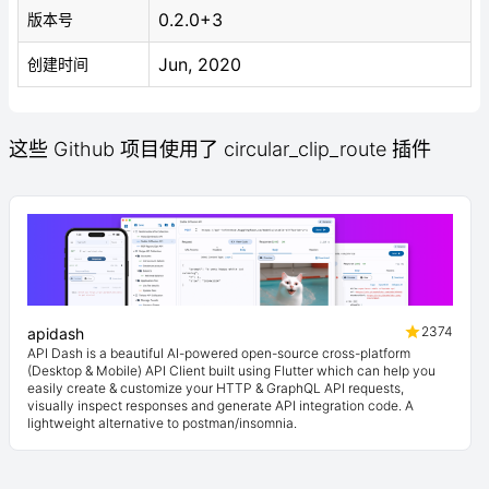
0.2.0+3
版本号
Jun, 2020
创建时间
这些 Github 项目使用了 circular_clip_route 插件
2374
apidash
API Dash is a beautiful AI-powered open-source cross-platform
(Desktop & Mobile) API Client built using Flutter which can help you
easily create & customize your HTTP & GraphQL API requests,
visually inspect responses and generate API integration code. A
lightweight alternative to postman/insomnia.