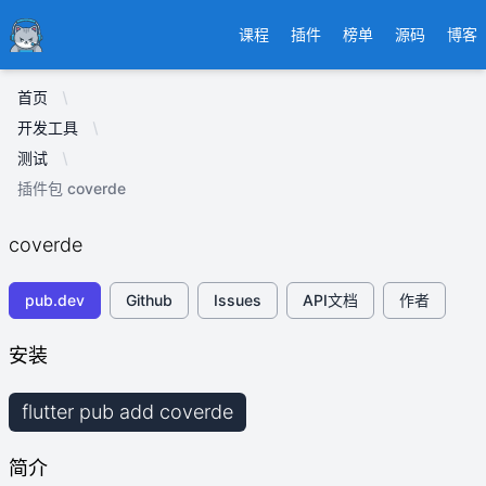
Ducafecat
课程
插件
榜单
源码
博客
首页
开发工具
测试
插件包 coverde
coverde
pub.dev
Github
Issues
API文档
作者
安装
flutter pub add coverde
简介