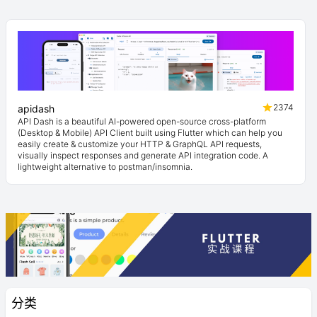
2374
apidash
API Dash is a beautiful AI-powered open-source cross-platform
(Desktop & Mobile) API Client built using Flutter which can help you
easily create & customize your HTTP & GraphQL API requests,
visually inspect responses and generate API integration code. A
lightweight alternative to postman/insomnia.
分类