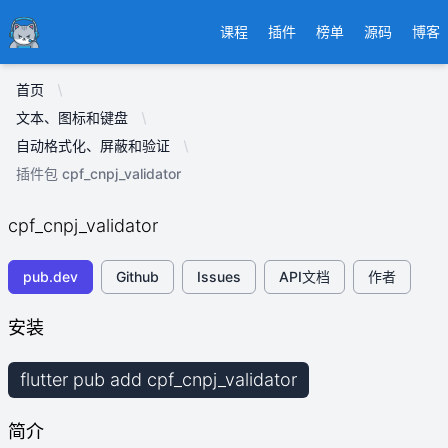
Ducafecat
课程
插件
榜单
源码
博客
首页
文本、图标和键盘
自动格式化、屏蔽和验证
插件包 cpf_cnpj_validator
cpf_cnpj_validator
pub.dev
Github
Issues
API文档
作者
安装
flutter pub add cpf_cnpj_validator
简介