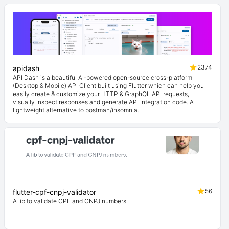
2374
apidash
API Dash is a beautiful AI-powered open-source cross-platform
(Desktop & Mobile) API Client built using Flutter which can help you
easily create & customize your HTTP & GraphQL API requests,
visually inspect responses and generate API integration code. A
lightweight alternative to postman/insomnia.
56
flutter-cpf-cnpj-validator
A lib to validate CPF and CNPJ numbers.