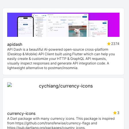
2374
apidash
API Dash is a beautiful AI-powered open-source cross-platform
(Desktop & Mobile) API Client built using Flutter which can help you
easily create & customize your HTTP & GraphQL API requests,
visually inspect responses and generate API integration code. A
lightweight alternative to postman/insomnia.
3
currency-icons
A Dart package with many currency icons. This package is inspired
from https://github.com/transferwise/currency-flags and
https://pub.dartlang.org/packages/country_icons.