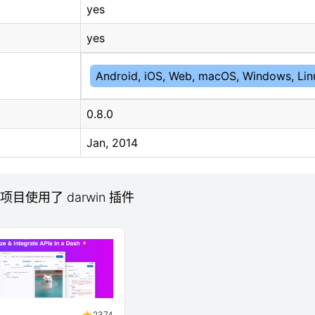
yes
yes
Android, iOS, Web, macOS, Windows, Lin
0.8.0
Jan, 2014
b 项目使用了 darwin 插件
2374