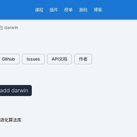
课程
插件
榜单
源码
博客
 darwin
Github
Issues
API文档
作者
b add darwin
传/进化算法库