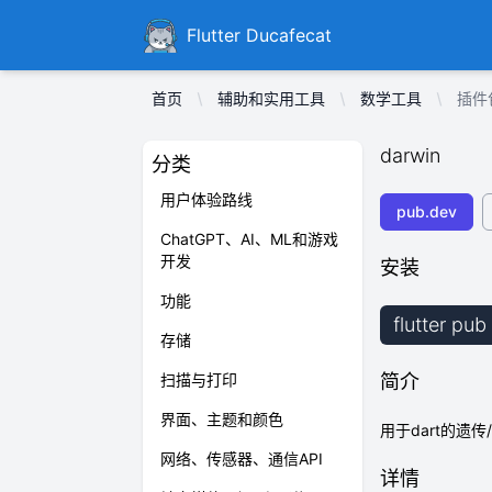
Ducafecat
Flutter Ducafecat
首页
辅助和实用工具
数学工具
插件包
darwin
分类
用户体验路线
pub.dev
ChatGPT、AI、ML和游戏
开发
安装
功能
flutter pu
存储
扫描与打印
简介
界面、主题和颜色
用于dart的遗
网络、传感器、通信API
详情