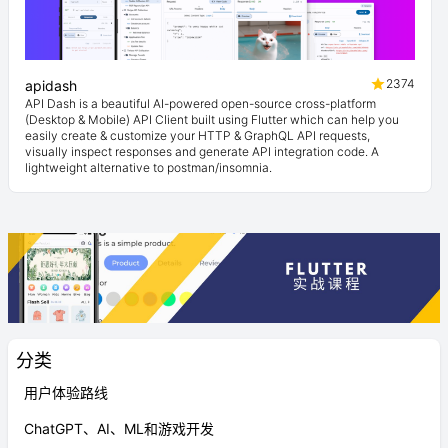
2374
apidash
API Dash is a beautiful AI-powered open-source cross-platform
(Desktop & Mobile) API Client built using Flutter which can help you
easily create & customize your HTTP & GraphQL API requests,
visually inspect responses and generate API integration code. A
lightweight alternative to postman/insomnia.
分类
用户体验路线
ChatGPT、AI、ML和游戏开发