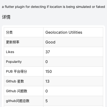
a flutter plugin for detecting if location is being simulated or faked
详情
Geolocation Utilities
分类
Good
更新频率
37
Likes
0
Popularity
150
PUB 平台得分
13
Github 星数
0
Github 问题数
5
github问题总数