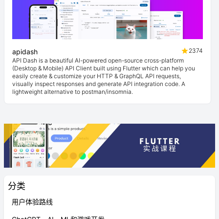
2374
apidash
API Dash is a beautiful AI-powered open-source cross-platform
(Desktop & Mobile) API Client built using Flutter which can help you
easily create & customize your HTTP & GraphQL API requests,
visually inspect responses and generate API integration code. A
lightweight alternative to postman/insomnia.
分类
用户体验路线