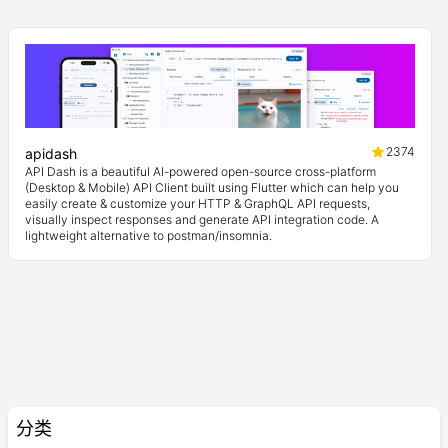
2374
apidash
API Dash is a beautiful AI-powered open-source cross-platform
(Desktop & Mobile) API Client built using Flutter which can help you
easily create & customize your HTTP & GraphQL API requests,
visually inspect responses and generate API integration code. A
lightweight alternative to postman/insomnia.
分类