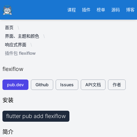
Ducafecat
课程
插件
榜单
源码
博客
首页
界面、主题和颜色
响应式界面
插件包 flexiflow
flexiflow
pub.dev
Github
Issues
API文档
作者
安装
flutter pub add flexiflow
简介