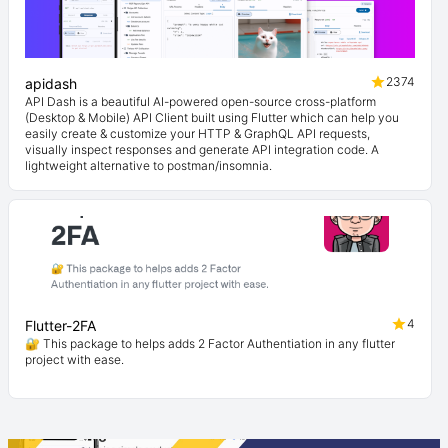
2374
apidash
API Dash is a beautiful AI-powered open-source cross-platform
(Desktop & Mobile) API Client built using Flutter which can help you
easily create & customize your HTTP & GraphQL API requests,
visually inspect responses and generate API integration code. A
lightweight alternative to postman/insomnia.
4
Flutter-2FA
🔐 This package to helps adds 2 Factor Authentiation in any flutter
project with ease.