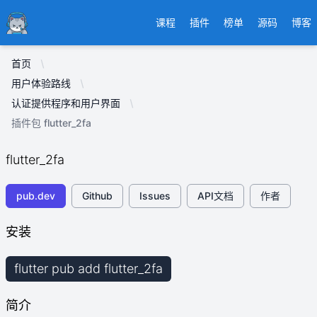
Ducafecat
课程
插件
榜单
源码
博客
首页
用户体验路线
认证提供程序和用户界面
插件包 flutter_2fa
flutter_2fa
pub.dev
Github
Issues
API文档
作者
安装
flutter pub add flutter_2fa
简介