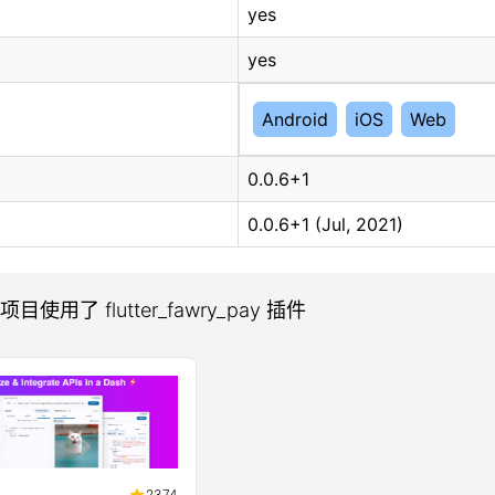
yes
yes
Android
iOS
Web
0.0.6+1
0.0.6+1 (Jul, 2021)
 项目使用了 flutter_fawry_pay 插件
2374