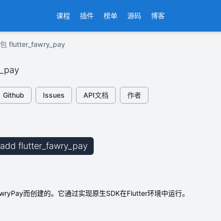
课程
插件
榜单
源码
博客
 flutter_fawry_pay
y_pay
Github
Issues
API文档
作者
 add flutter_fawry_pay
ryPay而创建的。它通过实现原生SDK在Flutter环境中运行。