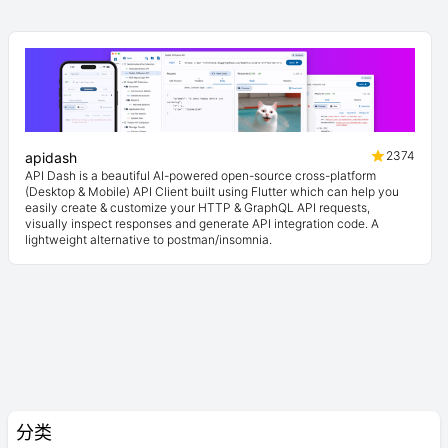
2374
apidash
API Dash is a beautiful AI-powered open-source cross-platform
(Desktop & Mobile) API Client built using Flutter which can help you
easily create & customize your HTTP & GraphQL API requests,
visually inspect responses and generate API integration code. A
lightweight alternative to postman/insomnia.
分类