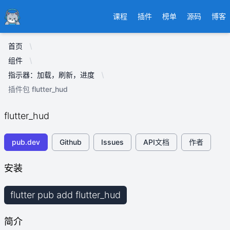
Ducafecat
课程
插件
榜单
源码
博客
首页
组件
指示器：加载，刷新，进度
插件包 flutter_hud
flutter_hud
pub.dev
Github
Issues
API文档
作者
安装
flutter pub add flutter_hud
简介