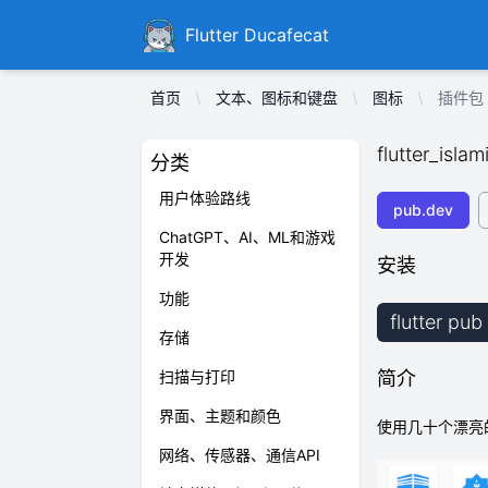
Ducafecat
Flutter Ducafecat
首页
文本、图标和键盘
图标
插件包 fl
flutter_isla
分类
用户体验路线
pub.dev
ChatGPT、AI、ML和游戏
开发
安装
功能
flutter pub
存储
扫描与打印
简介
界面、主题和颜色
使用几十个漂亮
网络、传感器、通信API