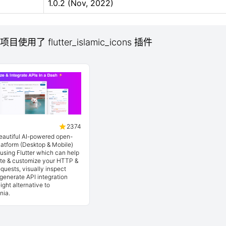
1.0.2 (Nov, 2022)
项目使用了 flutter_islamic_icons 插件
2374
beautiful AI-powered open-
latform (Desktop & Mobile)
t using Flutter which can help
ate & customize your HTTP &
quests, visually inspect
generate API integration
ight alternative to
nia.