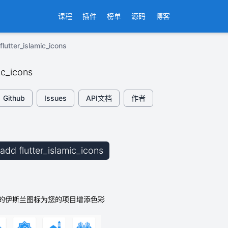
课程
插件
榜单
源码
博客
utter_islamic_icons
mic_icons
Github
Issues
API文档
作者
 add flutter_islamic_icons
的伊斯兰图标为您的项目增添色彩