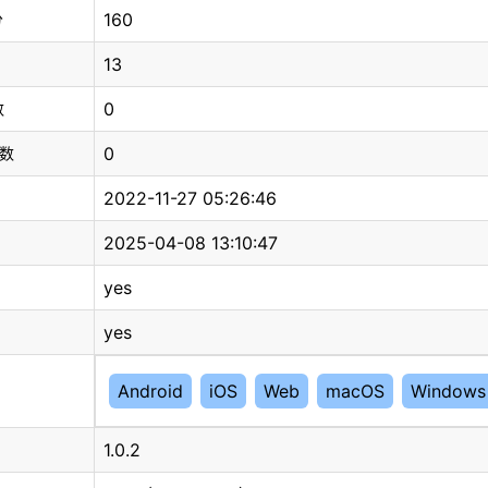
160
分
13
0
数
0
总数
2022-11-27 05:26:46
2025-04-08 13:10:47
yes
yes
Android
iOS
Web
macOS
Windows
1.0.2