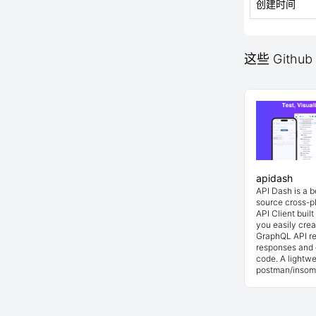
创建时间
这些 Github 
apidash
API Dash is a 
source cross-p
API Client buil
you easily cre
GraphQL API re
responses and 
code. A lightwe
postman/insom