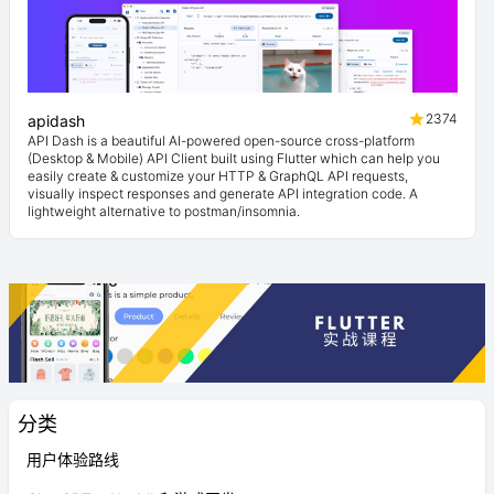
2374
apidash
API Dash is a beautiful AI-powered open-source cross-platform
(Desktop & Mobile) API Client built using Flutter which can help you
easily create & customize your HTTP & GraphQL API requests,
visually inspect responses and generate API integration code. A
lightweight alternative to postman/insomnia.
分类
用户体验路线