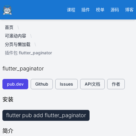
Ducafecat
课程
插件
榜单
源码
博客
首页
可滚动内容
分页与懒加载
插件包 flutter_paginator
flutter_paginator
pub.dev
Github
Issues
API文档
作者
安装
flutter pub add flutter_paginator
简介