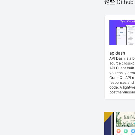
这些 Github 
apidash
API Dash is a 
source cross-p
API Client buil
you easily cre
GraphQL API re
responses and 
code. A lightwe
postman/insom