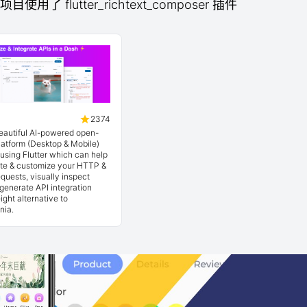
项目使用了 flutter_richtext_composer 插件
2374
beautiful AI-powered open-
latform (Desktop & Mobile)
t using Flutter which can help
ate & customize your HTTP &
quests, visually inspect
generate API integration
ight alternative to
nia.