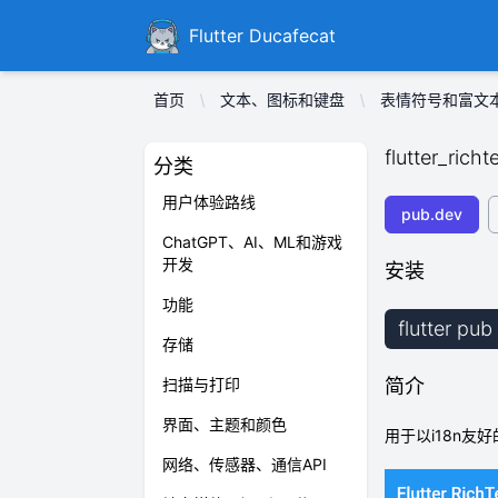
Ducafecat
Flutter Ducafecat
首页
文本、图标和键盘
表情符号和富文
flutter_rich
分类
用户体验路线
pub.dev
ChatGPT、AI、ML和游戏
开发
安装
功能
flutter pu
存储
扫描与打印
简介
界面、主题和颜色
用于以i18n友好
网络、传感器、通信API