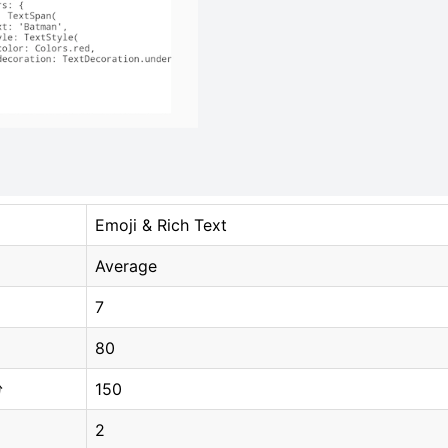
Emoji & Rich Text
Average
7
80
150
分
2