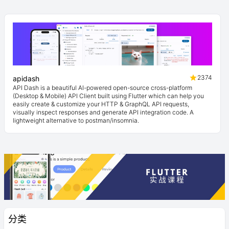
2374
apidash
API Dash is a beautiful AI-powered open-source cross-platform
(Desktop & Mobile) API Client built using Flutter which can help you
easily create & customize your HTTP & GraphQL API requests,
visually inspect responses and generate API integration code. A
lightweight alternative to postman/insomnia.
分类