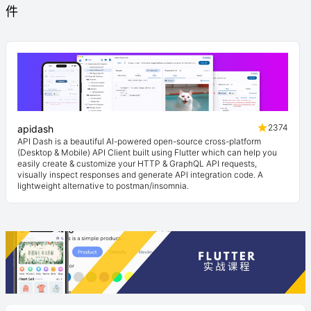
件
2374
apidash
API Dash is a beautiful AI-powered open-source cross-platform
(Desktop & Mobile) API Client built using Flutter which can help you
easily create & customize your HTTP & GraphQL API requests,
visually inspect responses and generate API integration code. A
lightweight alternative to postman/insomnia.