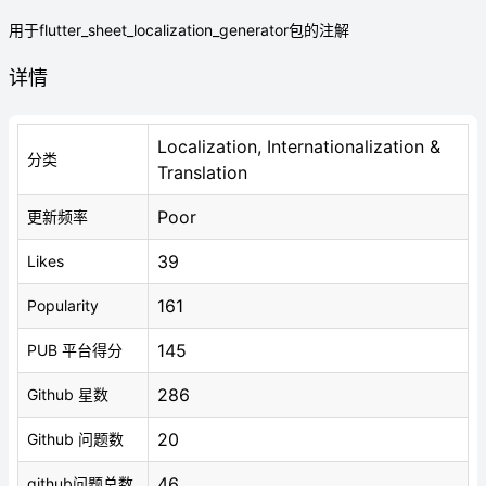
用于flutter_sheet_localization_generator包的注解
详情
Localization, Internationalization &
分类
Translation
Poor
更新频率
39
Likes
161
Popularity
145
PUB 平台得分
286
Github 星数
20
Github 问题数
46
github问题总数