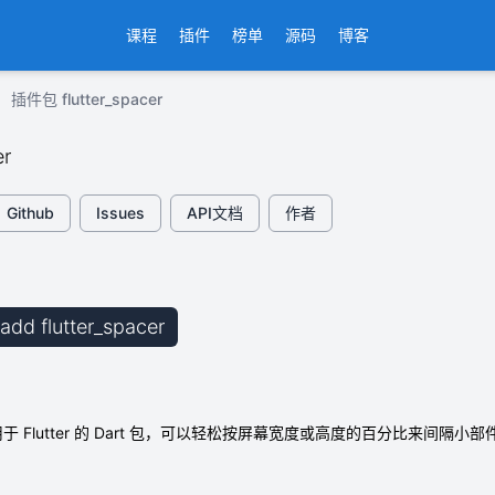
课程
插件
榜单
源码
博客
插件包 flutter_spacer
er
Github
Issues
API文档
作者
 add flutter_spacer
个用于 Flutter 的 Dart 包，可以轻松按屏幕宽度或高度的百分比来间隔小部