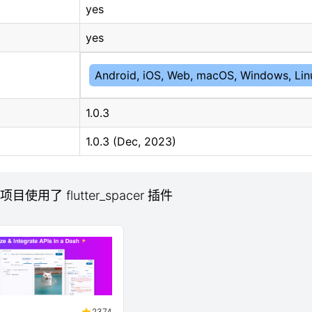
yes
yes
Android, iOS, Web, macOS, Windows, Lin
1.0.3
1.0.3 (Dec, 2023)
 项目使用了 flutter_spacer 插件
2374