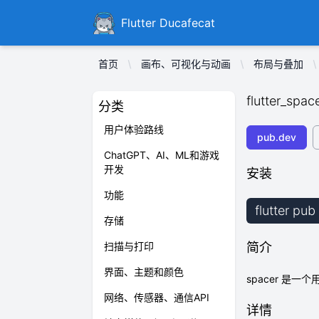
Ducafecat
Flutter Ducafecat
首页
画布、可视化与动画
布局与叠加
flutter_spac
分类
用户体验路线
pub.dev
ChatGPT、AI、ML和游戏
开发
安装
功能
flutter pub
存储
扫描与打印
简介
界面、主题和颜色
spacer 是一
网络、传感器、通信API
详情