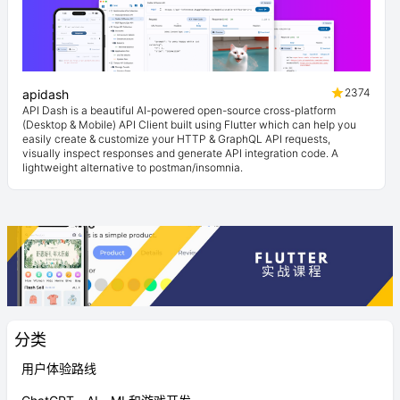
2374
apidash
API Dash is a beautiful AI-powered open-source cross-platform
(Desktop & Mobile) API Client built using Flutter which can help you
easily create & customize your HTTP & GraphQL API requests,
visually inspect responses and generate API integration code. A
lightweight alternative to postman/insomnia.
分类
用户体验路线