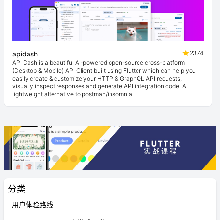
2374
apidash
API Dash is a beautiful AI-powered open-source cross-platform
(Desktop & Mobile) API Client built using Flutter which can help you
easily create & customize your HTTP & GraphQL API requests,
visually inspect responses and generate API integration code. A
lightweight alternative to postman/insomnia.
分类
用户体验路线