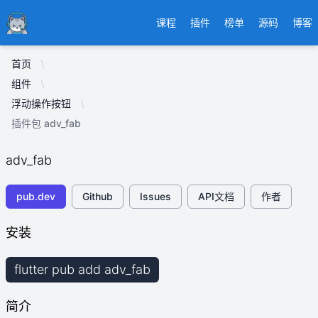
Ducafecat
课程
插件
榜单
源码
博客
首页
组件
浮动操作按钮
插件包 adv_fab
adv_fab
pub.dev
Github
Issues
API文档
作者
安装
flutter pub add adv_fab
简介