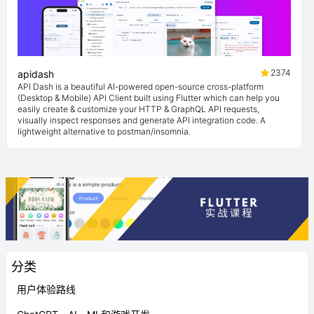
2374
apidash
API Dash is a beautiful AI-powered open-source cross-platform
(Desktop & Mobile) API Client built using Flutter which can help you
easily create & customize your HTTP & GraphQL API requests,
visually inspect responses and generate API integration code. A
lightweight alternative to postman/insomnia.
分类
用户体验路线