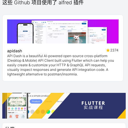
这些 Github 项目使用了 alfred 插件
2374
apidash
API Dash is a beautiful AI-powered open-source cross-platform
(Desktop & Mobile) API Client built using Flutter which can help you
easily create & customize your HTTP & GraphQL API requests,
visually inspect responses and generate API integration code. A
lightweight alternative to postman/insomnia.