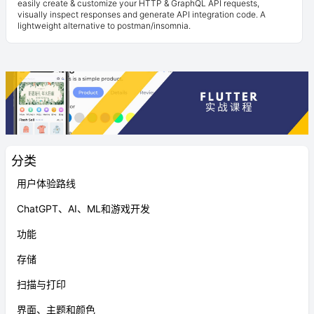
easily create & customize your HTTP & GraphQL API requests,
visually inspect responses and generate API integration code. A
lightweight alternative to postman/insomnia.
分类
用户体验路线
ChatGPT、AI、ML和游戏开发
功能
存储
扫描与打印
界面、主题和颜色