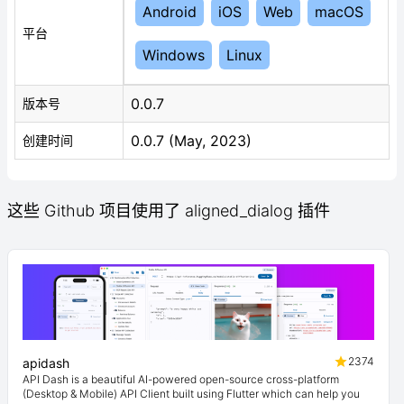
Android
iOS
Web
macOS
平台
Windows
Linux
0.0.7
版本号
0.0.7 (May, 2023)
创建时间
这些 Github 项目使用了 aligned_dialog 插件
2374
apidash
API Dash is a beautiful AI-powered open-source cross-platform
(Desktop & Mobile) API Client built using Flutter which can help you